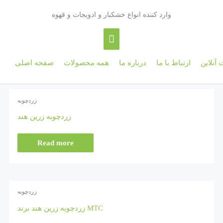
Skip
Main
وارد کننده انواع خشکبار و ادویجات و قهوه
to
content
Menu
 آنلاین
ارتباط با ما
درباره ما
همه‌ محصولات
صفحه اصلی
زردچوبه
زردچوبه زرین هند
Read more
زردچوبه
زردچوبه زرین هند برند MTC