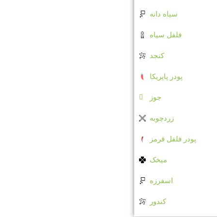
سیاه دانه
فلفل سیاه
کنجد
پودر پاپریکا
جوز
زردچوبه
پودر فلفل قرمز
میخک
اسفرزه
کندور